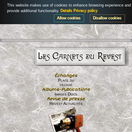
This website makes use of cookies to enhance browsing experience and
Connexion
Menu
provide additional functionality.
Details
Privacy policy
Allow cookies
Disallow cookies
Les Carnets du Revest
Échanges
Place du
village
Albums-Publications
Images Docs
Revue de presse
Revest Actualités