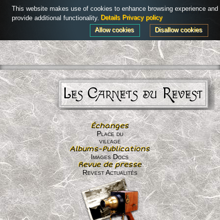
This website makes use of cookies to enhance browsing experience and
Connexion
Menu
provide additional functionality.
Details
Privacy policy
Allow cookies
Disallow cookies
Les Carnets du Revest
Échanges
Place du
village
Albums-Publications
Images Docs
Revue de presse
Revest Actualités