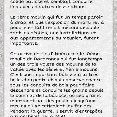
solide bâtisse et semblait conduire
l’eau vers d’autres destinations.
Le 9ème moulin qui fut un temps paroir
à drap, et que l’explosion du martinet à
poudre en 1684 rendit méconnaissable
tant les dégâts, aux installations et
aux appartements du meunier, furent
importants.
On arrive en fin d’itinéraire : le 10ème
moulin de Dardennes qui fut longtemps
un des trois volets des moulins de la
vallée avec les 8ème et 9ème moulins.
C’est une important bâtisse à la très
belle charpente et qui conserve encore
tous les conduits de bois pour faire
descendre et conduire les grains depuis
le sommet de la bâtisse, où ces grains
montaient par des poulies jusqu’aux
meules où se retiraient les farines.
Pendant la guerre, il servit d’entrepôts
aux archives de la DCAN.