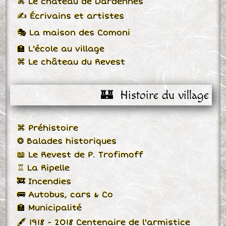
⌘ Le château de Dardennes
✍ Écrivains et artistes
🎭 La maison des Comoni
🏫 L'école au village
⌘ Le château du Revest
🏰  Histoire du village
⌘ Préhistoire
❂ Balades historiques
📖 Le Revest de P. Trofimoff
♖ La Ripelle
🚒 Incendies
🚌 Autobus, cars & Co
🏫 Municipalité
🖋 1918 - 2018 Centenaire de l'armistice