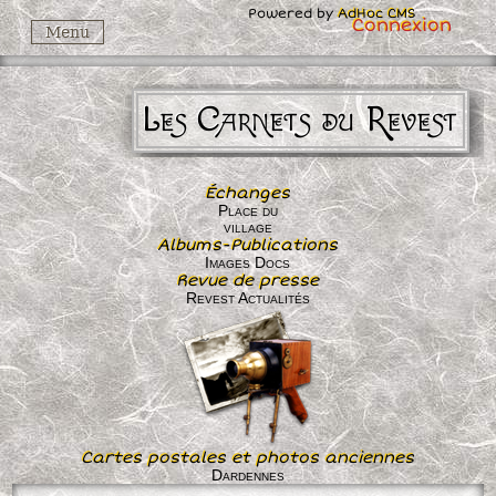
Powered by
AdHoc CMS
Connexion
Menu
Les Carnets du Revest
Échanges
Place du
village
Albums-Publications
Images Docs
Revue de presse
Revest Actualités
Cartes postales et photos anciennes
Dardennes