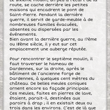
Le sixième moulin, un peu à l’écart de la
route, se cache derrière les petites
maisons qui encadrent le pont de
Saint-Pierre. Pendant la dernière
guerre, il servit de garde-meuble à de
nombreuses familles évacuées,
absentes ou dispersées par les
événements.
Bien avant la dernière guerre, au 17ème
ou 18ème siècle, il y eut sur cet
emplacement une auberge réputée.
Pour rencontrer le septième moulin, il
faut traverser le hameau de
Dardennes, sur la droite, après le
bâtiment de l’ancienne forge de
Dardennes, à quelques cent mètres du
château. De belles meules coniques
ornent encore sa façade principale.
Ces meules, faites en pierres de lave,
étaient, parait-il, destinées aux
paroirs à drap ; il en existait deux ou
trois dans les environs. C’est de là que