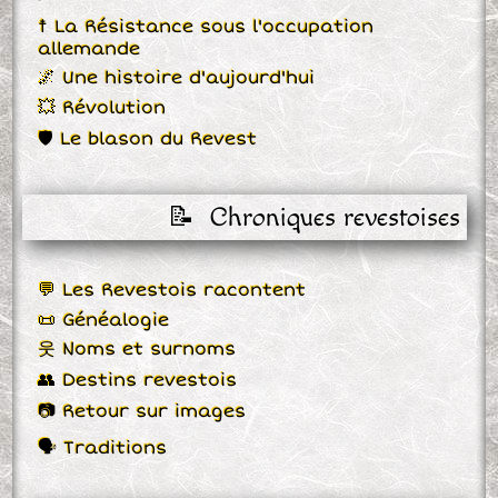
☨ La Résistance sous l'occupation
allemande
🌌 Une histoire d'aujourd'hui
💥 Révolution
🛡 Le blason du Revest
📝  Chroniques revestoises
💬 Les Revestois racontent
📜 Généalogie
웃 Noms et surnoms
👥 Destins revestois
📷 Retour sur images
🗣 Traditions