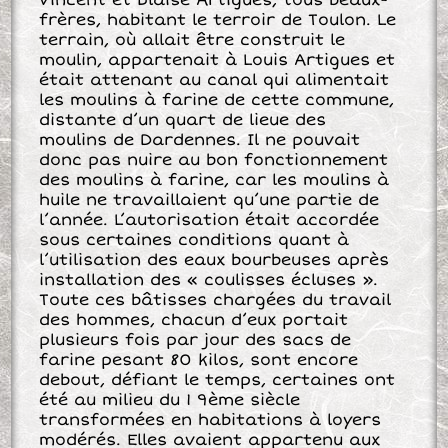
Vincent et Blaise Artigues, tous beaux-
frères, habitant le terroir de Toulon. Le
terrain, où allait être construit le
moulin, appartenait à Louis Artigues et
était attenant au canal qui alimentait
les moulins à farine de cette commune,
distante d’un quart de lieue des
moulins de Dardennes. Il ne pouvait
donc pas nuire au bon fonctionnement
des moulins à farine, car les moulins à
huile ne travaillaient qu’une partie de
l’année. L’autorisation était accordée
sous certaines conditions quant à
l’utilisation des eaux bourbeuses après
installation des « coulisses écluses ».
Toute ces bâtisses chargées du travail
des hommes, chacun d’eux portait
plusieurs fois par jour des sacs de
farine pesant 80 kilos, sont encore
debout, défiant le temps, certaines ont
été au milieu du 1 9ème siècle
transformées en habitations à loyers
modérés. Elles avaient appartenu aux