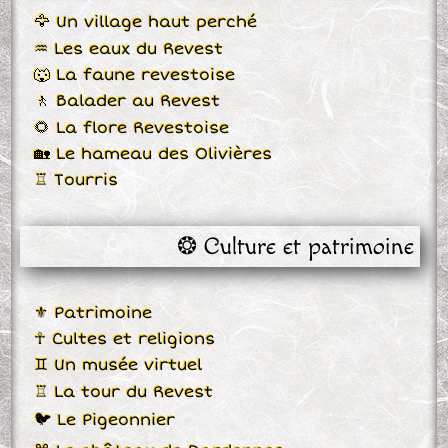
🦅 Un village haut perché
♒ Les eaux du Revest
🐺 La faune revestoise
🚶 Balader au Revest
🌻 La flore Revestoise
🏡 Le hameau des Olivières
♖ Tourris
❂ Culture et patrimoine
⚜ Patrimoine
☥ Cultes et religions
♊ Un musée virtuel
♖ La tour du Revest
🐦 Le Pigeonnier