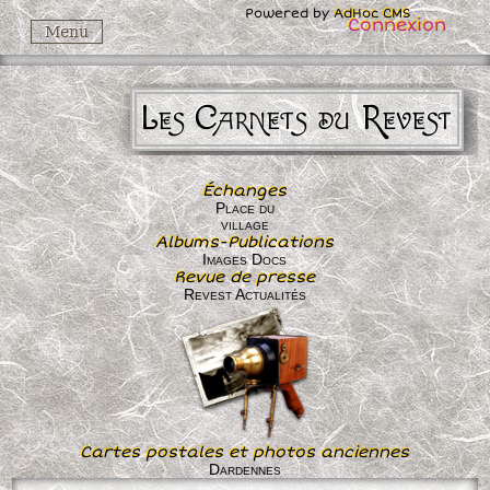
Powered by
AdHoc CMS
Connexion
Menu
Les Carnets du Revest
Échanges
Place du
village
Albums-Publications
Images Docs
Revue de presse
Revest Actualités
Cartes postales et photos anciennes
Dardennes