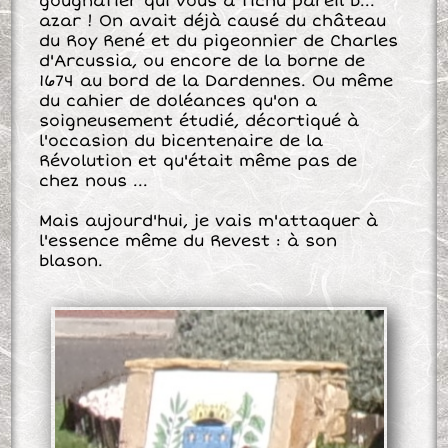
gougnafier qui vous a f
ich
u pareil b...
azar
! On avait déjà causé du château
du Roy René et du pigeonnier de Charles
d'Arcussia, ou encore de la borne de
1674 au bord de la Dardennes. Ou même
du cahier de doléances qu'on a
soigneusement étudié, décortiqué à
l'occasion du bicentenaire de la
Révolution et qu'était même pas de
chez nous ...
Mais aujourd'hui, je vais m'attaquer à
l'essence même du Revest : à son
blason.