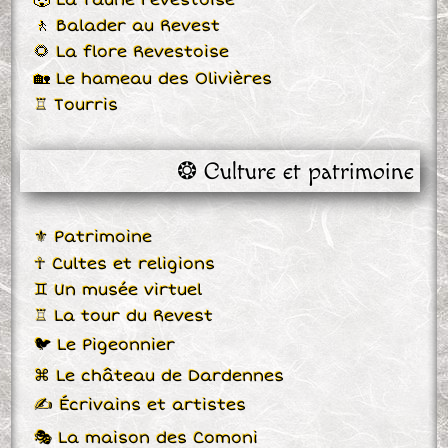
🚶 Balader au Revest
🌻 La flore Revestoise
🏡 Le hameau des Olivières
♖ Tourris
❂ Culture et patrimoine
⚜ Patrimoine
☥ Cultes et religions
♊ Un musée virtuel
♖ La tour du Revest
🐦 Le Pigeonnier
⌘ Le château de Dardennes
✍ Écrivains et artistes
🎭 La maison des Comoni