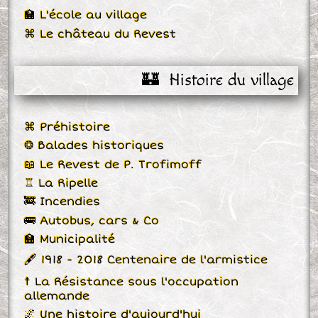
🏫 L'école au village
⌘ Le château du Revest
🏰  Histoire du village
⌘ Préhistoire
❂ Balades historiques
📖 Le Revest de P. Trofimoff
♖ La Ripelle
🚒 Incendies
🚌 Autobus, cars & Co
🏫 Municipalité
🖋 1918 - 2018 Centenaire de l'armistice
☨ La Résistance sous l'occupation
allemande
🌌 Une histoire d'aujourd'hui