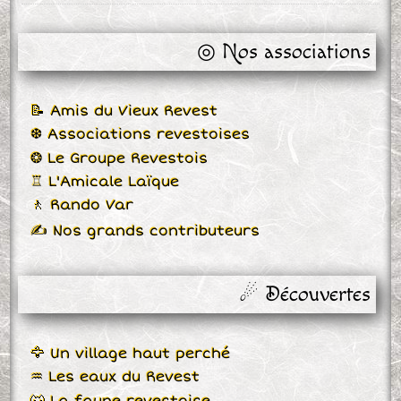
◎ Nos associations
📝 Amis du Vieux Revest
❆ Associations revestoises
❂ Le Groupe Revestois
♖ L'Amicale Laïque
🚶 Rando Var
✍ Nos grands contributeurs
☄ Découvertes
🦅 Un village haut perché
♒ Les eaux du Revest
🐺 La faune revestoise