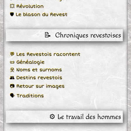
💥 Révolution
🛡 Le blason du Revest
📝  Chroniques revestoises
💬 Les Revestois racontent
📜 Généalogie
웃 Noms et surnoms
👥 Destins revestois
📷 Retour sur images
🗣 Traditions
⚙️ Le travail des hommes