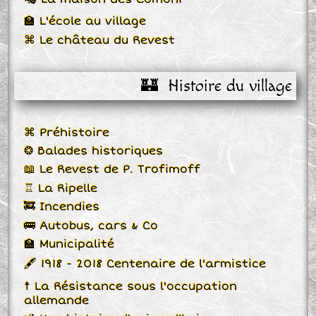
🏫 L'école au village
⌘ Le château du Revest
🏰  Histoire du village
⌘ Préhistoire
❂ Balades historiques
📖 Le Revest de P. Trofimoff
♖ La Ripelle
🚒 Incendies
🚌 Autobus, cars & Co
🏫 Municipalité
🖋 1918 - 2018 Centenaire de l'armistice
☨ La Résistance sous l'occupation
allemande