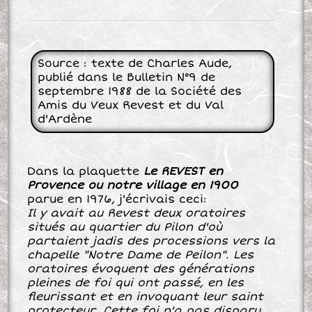
Source : texte de Charles Aude,
publié dans le Bulletin N°9 de
septembre 1988 de la Société des
Amis du Veux Revest et du Val
d'Ardène
Dans la plaquette
Le REVEST en
Provence ou notre village en 1900
parue en 1976, j'écrivais ceci:
Il y avait au Revest deux oratoires
situés au quartier du Pilon d'où
partaient jadis des processions vers la
chapelle "Notre Dame de Peilon". Les
oratoires évoquent des générations
pleines de foi qui ont passé, en les
ﬂeurissant et en invoquant leur saint
protecteur. Cette foi n'a pas disparu