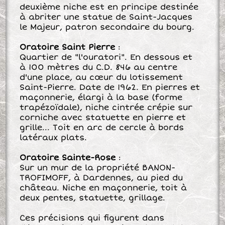
deuxième niche est en principe destinée
à abriter une statue de Saint-Jacques
le Majeur, patron secondaire du bourg.
Oratoire Saint Pierre
:
Quartier de "l'ouratori". En dessous et
à 100 mètres du C.D. 846 au centre
d'une place, au cœur du lotissement
Saint-Pierre. Date de 1962. En pierres et
maçonnerie, élargi à la base (forme
trapézoïdale), niche cintrée crépie sur
corniche avec statuette en pierre et
grille... Toit en arc de cercle à bords
latéraux plats.
Oratoire Sainte-Rose
:
Sur un mur de la propriété BANON-
TROFIMOFF, à Dardennes, au pied du
château. Niche en maçonnerie, toit à
deux pentes, statuette, grillage.
Ces précisions qui ﬁgurent dans