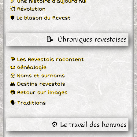
🌌 Une histoire d'aujourd'hui
💥 Révolution
🛡 Le blason du Revest
📝  Chroniques revestoises
💬 Les Revestois racontent
📜 Généalogie
웃 Noms et surnoms
👥 Destins revestois
📷 Retour sur images
🗣 Traditions
⚙️ Le travail des hommes