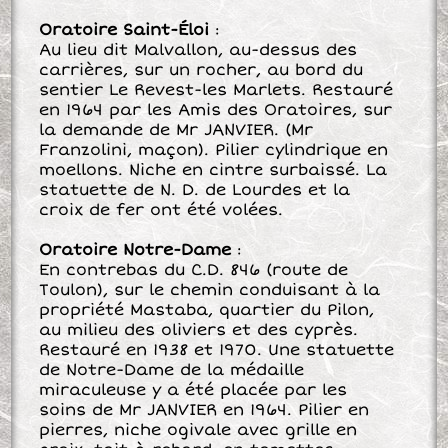
Oratoire Saint-Éloi
:
Au lieu dit Malvallon, au-dessus des
carrières, sur un rocher, au bord du
sentier Le Revest-les Marlets. Restauré
en 1964 par les Amis des Oratoires, sur
la demande de Mr JANVIER. (Mr
Franzolini, maçon). Pilier cylindrique en
moellons. Niche en cintre surbaissé. La
statuette de N. D. de Lourdes et la
croix de fer ont été volées.
Oratoire Notre-Dame
:
En contrebas du C.D. 846 (route de
Toulon), sur le chemin conduisant à la
propriété Mastaba, quartier du Pilon,
au milieu des oliviers et des cyprès.
Restauré en 1938 et 1970. Une statuette
de Notre-Dame de la médaille
miraculeuse y a été placée par les
soins de Mr JANVIER en 1964. Pilier en
pierres, niche ogivale avec grille en