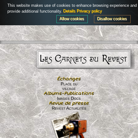
Powered by
AdHoc CMS
This website makes use of cookies to enhance browsing experience and
Connexion
Menu
provide additional functionality.
Details
Privacy policy
Allow cookies
Disallow cookies
Les Carnets du Revest
Échanges
Place du
village
Albums-Publications
Images Docs
Revue de presse
Revest Actualités