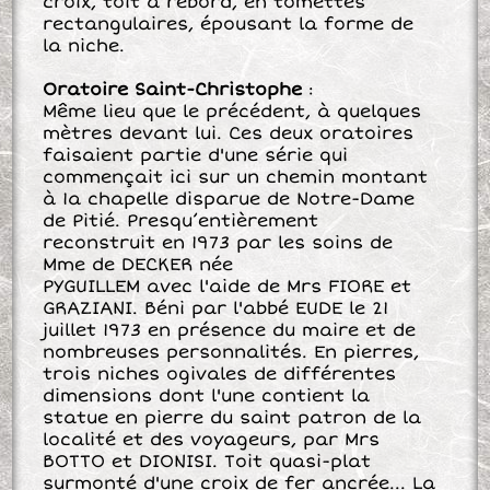
croix, toit à rebord, en tomettes
rectangulaires, épousant la forme de
la niche.
Oratoire Saint-Christophe
:
Même lieu que le précédent, à quelques
mètres devant lui. Ces deux oratoires
faisaient partie d'une série qui
commençait ici sur un chemin montant
à 1a chapelle disparue de Notre-Dame
de Pitié. Presqu’entièrement
reconstruit en 1973 par les soins de
Mme de DECKER née
PYGUILLEM avec l'aide de Mrs FIORE et
GRAZIANI. Béni par l'abbé EUDE le 21
juillet 1973 en présence du maire et de
nombreuses personnalités. En pierres,
trois niches ogivales de différentes
dimensions dont l'une contient la
statue en pierre du saint patron de la
localité et des voyageurs, par Mrs
BOTTO et DIONISI. Toit quasi-plat
surmonté d'une croix de fer ancrée... La