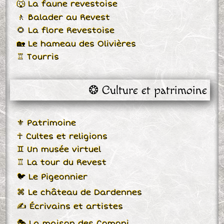
🐺 La faune revestoise
🚶 Balader au Revest
🌻 La flore Revestoise
🏡 Le hameau des Olivières
♖ Tourris
❂ Culture et patrimoine
⚜ Patrimoine
☥ Cultes et religions
♊ Un musée virtuel
♖ La tour du Revest
🐦 Le Pigeonnier
⌘ Le château de Dardennes
✍ Écrivains et artistes
🎭 La maison des Comoni