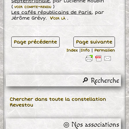
Septentrionale
, par Lucienne Roubin
(
voir compte-rendu
)
Les cafés républicains de Paris
, par
Jérôme Grévy.
Voir là
.
Page précédente
Page suivante
Index
|
Info
|
Permalien
🔎 Recherche
Chercher dans toute la constellation
Revestou
◎ Nos associations