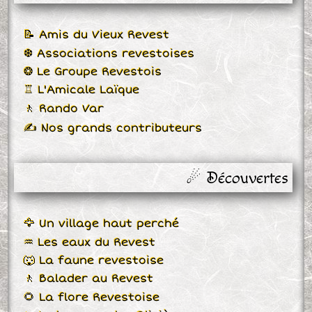
📝 Amis du Vieux Revest
❆ Associations revestoises
❂ Le Groupe Revestois
♖ L'Amicale Laïque
🚶 Rando Var
✍ Nos grands contributeurs
☄ Découvertes
🦅 Un village haut perché
♒ Les eaux du Revest
🐺 La faune revestoise
🚶 Balader au Revest
🌻 La flore Revestoise