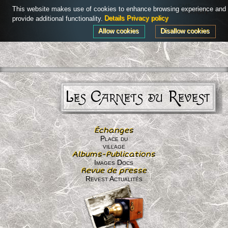
Powered by
AdHoc CMS
This website makes use of cookies to enhance browsing experience and
Connexion
Menu
provide additional functionality.
Details
Privacy policy
Allow cookies
Disallow cookies
Les Carnets du Revest
Échanges
Place du
village
Albums-Publications
Images Docs
Revue de presse
Revest Actualités