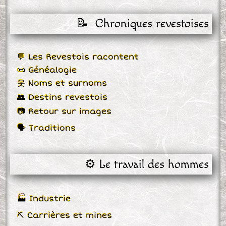
📝  Chroniques revestoises
💬 Les Revestois racontent
📜 Généalogie
웃 Noms et surnoms
👥 Destins revestois
📷 Retour sur images
🗣 Traditions
⚙️ Le travail des hommes
🏭 Industrie
⛏ Carrières et mines