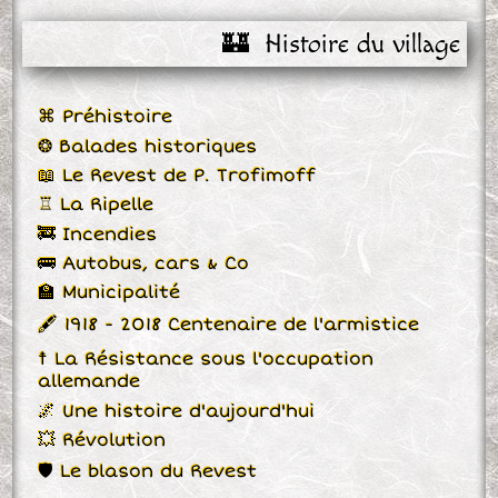
🏰  Histoire du village
⌘ Préhistoire
❂ Balades historiques
📖 Le Revest de P. Trofimoff
♖ La Ripelle
🚒 Incendies
🚌 Autobus, cars & Co
🏫 Municipalité
🖋 1918 - 2018 Centenaire de l'armistice
☨ La Résistance sous l'occupation
allemande
🌌 Une histoire d'aujourd'hui
💥 Révolution
🛡 Le blason du Revest