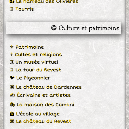
🏡 Le hameau des Olivières
♖ Tourris
❂ Culture et patrimoine
⚜ Patrimoine
☥ Cultes et religions
♊ Un musée virtuel
♖ La tour du Revest
🐦 Le Pigeonnier
⌘ Le château de Dardennes
✍ Écrivains et artistes
🎭 La maison des Comoni
🏫 L'école au village
⌘ Le château du Revest