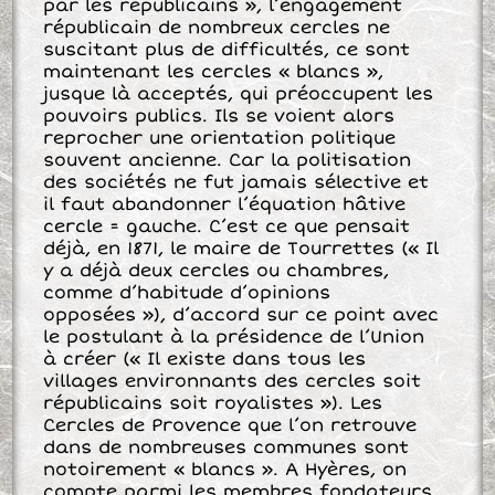
par les républicains », l’engagement
républicain de nombreux cercles ne
suscitant plus de difficultés, ce sont
maintenant les cercles « blancs »,
jusque là acceptés, qui préoccupent les
pouvoirs publics. Ils se voient alors
reprocher une orientation politique
souvent ancienne. Car la politisation
des sociétés ne fut jamais sélective et
il faut abandonner l’équation hâtive
cercle = gauche. C’est ce que pensait
déjà, en 1871, le maire de Tourrettes (« Il
y a déjà deux cercles ou chambres,
comme d’habitude d’opinions
opposées »), d’accord sur ce point avec
le postulant à la présidence de l’Union
à créer (« Il existe dans tous les
villages environnants des cercles soit
républicains soit royalistes »). Les
Cercles de Provence que l’on retrouve
dans de nombreuses communes sont
notoirement « blancs ». A Hyères, on
compte parmi les membres fondateurs