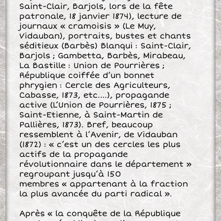
Saint-Clair, Barjols, lors de la fête
patronale, 18 janvier 1874), lecture de
journaux « cramoisis » (Le Muy,
Vidauban), portraits, bustes et chants
séditieux (Barbès) Blanqui : Saint-Clair,
Barjols ; Gambetta, Barbès, Mirabeau,
La Bastille : Union de Pourrières ;
République coiffée d’un bonnet
phrygien : Cercle des Agriculteurs,
Cabasse, 1873, etc.…), propagande
active (L’Union de Pourrières, 1875 ;
Saint-Etienne, à Saint-Martin de
Pallières, 1873). Bref, beaucoup
ressemblent à l’Avenir, de Vidauban
(1872) : « c’est un des cercles les plus
actifs de la propagande
révolutionnaire dans le département »
regroupant jusqu’à 150
membres « appartenant à la fraction
la plus avancée du parti radical ».
Après « la conquête de la République