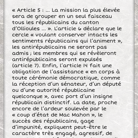
« Article 5 : … La mission la plus élevée
sera de grouper en un seul faisceau
tous les républicains du canton
d’Ollioules … ». L’article 6 déclare que le
cercle « voulant conserver intacts les
sentiments républicains qui l’animent »,
les antirépublicains ne seront pas
admis ; les membres qui se révèleront
antirépublicains seront expulsés
(article 7). Enfin, l’article 14 fait une
obligation de l’assistance « en corps à
toute cérémonie démocratique, comme
la réception d’un sénateur, d’un député
ou d’une autorité républicaine
quelconque », avec port d’un insigne
républicain distinctif. La date, proche
encore de l’ardeur soulevée par le
« coup d’état de Mac Mahon », le
succès des républicains, gage
d’impunité, expliquent peut-être le
caractère très engagé, agressif, de