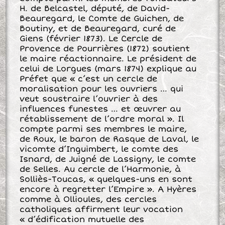
H. de Belcastel, député, de David-
Beauregard, le Comte de Guichen, de
Boutiny, et de Beauregard, curé de
Giens (février 1873). Le Cercle de
Provence de Pourrières (1872) soutient
le maire réactionnaire. Le président de
celui de Lorgues (mars 1874) explique au
Préfet que « c’est un cercle de
moralisation pour les ouvriers … qui
veut soustraire l’ouvrier à des
influences funestes … et œuvrer au
rétablissement de l’ordre moral ». Il
compte parmi ses membres le maire,
de Roux, le baron de Rasque de Laval, le
vicomte d’Inguimbert, le comte des
Isnard, de Juigné de Lassigny, le comte
de Selles. Au cercle de l’Harmonie, à
Solliès-Toucas, « quelques-uns en sont
encore à regretter l’Empire ». A Hyères
comme à Ollioules, des cercles
catholiques affirment leur vocation
« d’édification mutuelle des