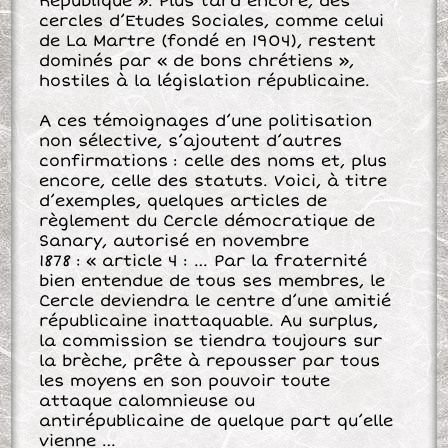
République ». Plus tard encore, des
cercles d’Etudes Sociales, comme celui
de La Martre (fondé en 1904), restent
dominés par « de bons chrétiens »,
hostiles à la législation républicaine.
A ces témoignages d’une politisation
non sélective, s’ajoutent d’autres
confirmations : celle des noms et, plus
encore, celle des statuts. Voici, à titre
d’exemples, quelques articles de
règlement du Cercle démocratique de
Sanary, autorisé en novembre
1878 : « article 4 : … Par la fraternité
bien entendue de tous ses membres, le
Cercle deviendra le centre d’une amitié
républicaine inattaquable. Au surplus,
la commission se tiendra toujours sur
la brèche, prête à repousser par tous
les moyens en son pouvoir toute
attaque calomnieuse ou
antirépublicaine de quelque part qu’elle
vienne …