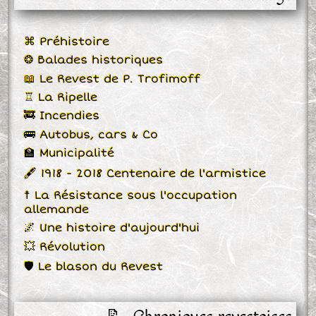
⌘ Préhistoire
❂ Balades historiques
📖 Le Revest de P. Trofimoff
♖ La Ripelle
🚒 Incendies
🚌 Autobus, cars & Co
🏫 Municipalité
🖋 1918 - 2018 Centenaire de l'armistice
☨ La Résistance sous l'occupation
allemande
🌌 Une histoire d'aujourd'hui
💥 Révolution
🛡 Le blason du Revest