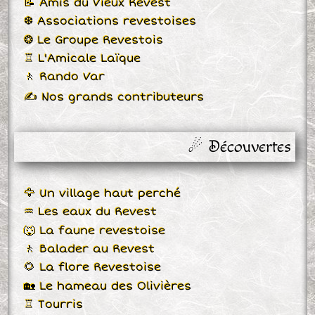
📝 Amis du Vieux Revest
❆ Associations revestoises
❂ Le Groupe Revestois
♖ L'Amicale Laïque
🚶 Rando Var
✍ Nos grands contributeurs
☄ Découvertes
🦅 Un village haut perché
♒ Les eaux du Revest
🐺 La faune revestoise
🚶 Balader au Revest
🌻 La flore Revestoise
🏡 Le hameau des Olivières
♖ Tourris