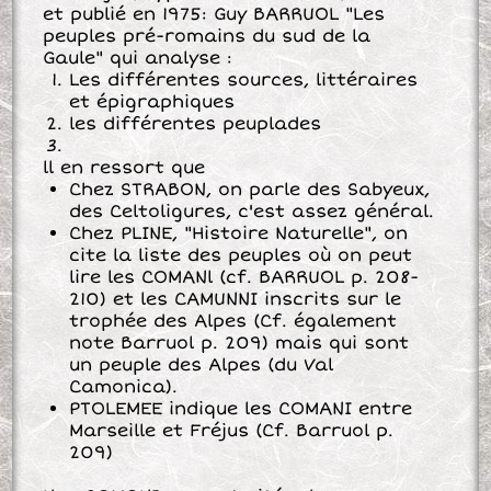
et publié en 1975: Guy BARRUOL "Les
peuples pré-romains du sud de la
Gaule" qui analyse :
Les différentes sources, littéraires
et épigraphiques
les différentes peuplades
ll en ressort que
Chez STRABON, on parle des Sabyeux,
des Celtoligures, c'est assez général.
Chez PLINE, "Histoire Naturelle", on
cite la liste des peuples où on peut
lire les COMANl (cf. BARRUOL p. 208-
210) et les CAMUNNI inscrits sur le
trophée des Alpes (Cf. également
note Barruol p. 209) mais qui sont
un peuple des Alpes (du Val
Camonica).
PTOLEMEE indique les COMANI entre
Marseille et Fréjus (Cf. Barruol p.
209)