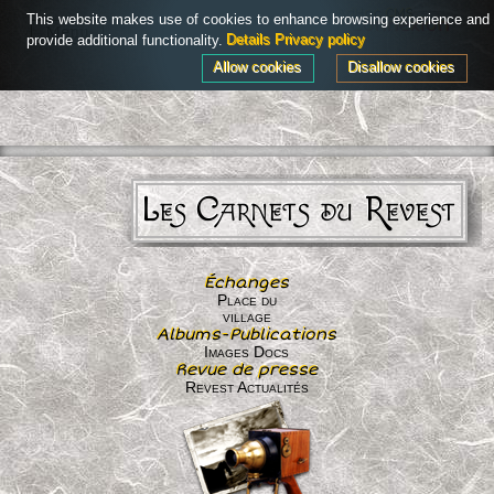
Powered by
AdHoc CMS
This website makes use of cookies to enhance browsing experience and
Connexion
Menu
provide additional functionality.
Details
Privacy policy
Allow cookies
Disallow cookies
Les Carnets du Revest
Échanges
Place du
village
Albums-Publications
Images Docs
Revue de presse
Revest Actualités