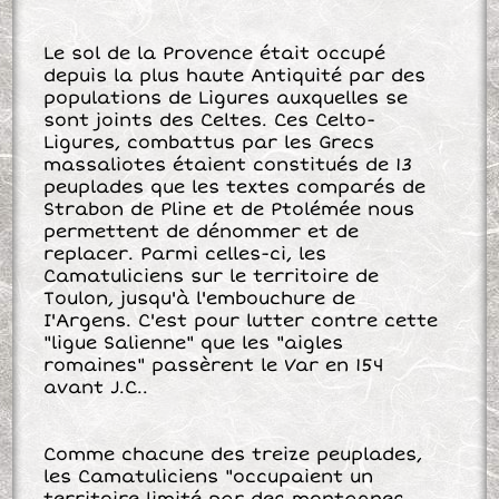
Le sol de la Provence était occupé
depuis la plus haute Antiquité par des
populations de Ligures auxquelles se
sont joints des Celtes. Ces Celto-
Ligures, combattus par les Grecs
massaliotes étaient constitués de 13
peuplades que les textes comparés de
Strabon de Pline et de Ptolémée nous
permettent de dénommer et de
replacer. Parmi celles-ci, les
Camatuliciens sur le territoire de
Toulon, jusqu'à l'embouchure de
I'Argens. C'est pour lutter contre cette
"ligue Salienne" que les "aigles
romaines" passèrent le Var en 154
avant J.C..
Comme chacune des treize peuplades,
les Camatuliciens "occupaient un
territoire limité par des montagnes,