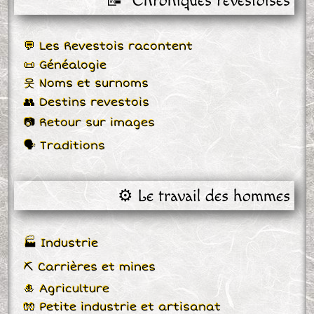
📝  Chroniques revestoises
💬 Les Revestois racontent
📜 Généalogie
웃 Noms et surnoms
👥 Destins revestois
📷 Retour sur images
🗣 Traditions
⚙️ Le travail des hommes
🏭 Industrie
⛏ Carrières et mines
🎍 Agriculture
🧤 Petite industrie et artisanat