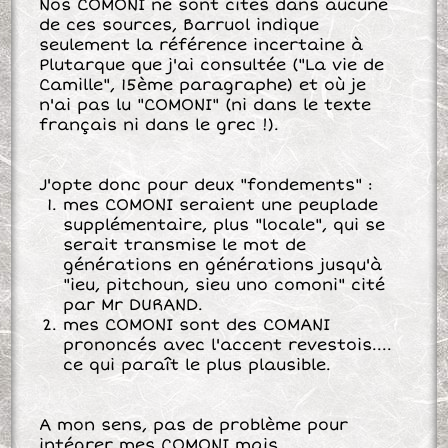
Nos COMONI ne sont cités dans aucune
de ces sources, Barruol indique
seulement la référence incertaine à
Plutarque que j'ai consultée ("La vie de
Camille", 15ème paragraphe) et où je
n'ai pas lu "COMONI" (ni dans le texte
français ni dans le grec !).
J'opte donc pour deux "fondements" :
mes COMONI seraient une peuplade
supplémentaire, plus "locale", qui se
serait transmise le mot de
générations en générations jusqu'à
"ieu, pitchoun, sieu uno comoni" cité
par Mr DURAND.
mes COMONI sont des COMANI
prononcés avec l'accent revestois....
ce qui paraît le plus plausible.
A mon sens, pas de problème pour
intégrer mes COMONI mais