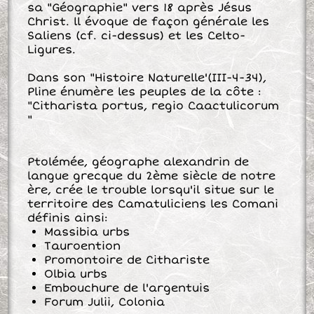
sa "Géographie" vers 18 après Jésus
Christ. ll évoque de façon générale les
Saliens (cf. ci-dessus) et les Celto-
Ligures.
Dans son "Histoire Naturelle'(III-4-34),
Pline énumère les peuples de la côte :
"Citharista portus, regio Caactulicorum
"
Ptolémée, géographe alexandrin de
langue grecque du 2ème siècle de notre
ère, crée le trouble lorsqu'il situe sur le
territoire des Camatuliciens les Comani
définis ainsi:
Massibia urbs
Tauroention
Promontoire de Cithariste
Olbia urbs
Embouchure de l'argentuis
Forum Julii, Colonia