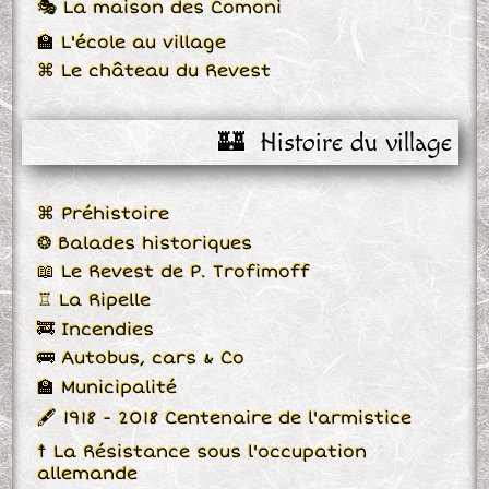
🎭 La maison des Comoni
🏫 L'école au village
⌘ Le château du Revest
🏰  Histoire du village
⌘ Préhistoire
❂ Balades historiques
📖 Le Revest de P. Trofimoff
♖ La Ripelle
🚒 Incendies
🚌 Autobus, cars & Co
🏫 Municipalité
🖋 1918 - 2018 Centenaire de l'armistice
☨ La Résistance sous l'occupation
allemande