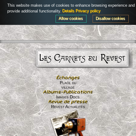
Powered by
AdHoc CMS
This website makes use of cookies to enhance browsing experience and
Connexion
Menu
provide additional functionality.
Details
Privacy policy
Allow cookies
Disallow cookies
Les Carnets du Revest
Échanges
Place du
village
Albums-Publications
Images Docs
Revue de presse
Revest Actualités