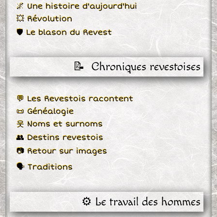
🌌 Une histoire d'aujourd'hui
💥 Révolution
🛡 Le blason du Revest
📝  Chroniques revestoises
💬 Les Revestois racontent
📜 Généalogie
웃 Noms et surnoms
👥 Destins revestois
📷 Retour sur images
🗣 Traditions
⚙️ Le travail des hommes