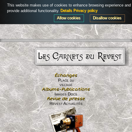
Powered by
AdHoc CMS
This website makes use of cookies to enhance browsing experience and
Connexion
Menu
provide additional functionality.
Details
Privacy policy
Allow cookies
Disallow cookies
Les Carnets du Revest
Échanges
Place du
village
Albums-Publications
Images Docs
Revue de presse
Revest Actualités