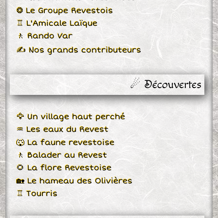
❂ Le Groupe Revestois
♖ L'Amicale Laïque
🚶 Rando Var
✍ Nos grands contributeurs
☄ Découvertes
🦅 Un village haut perché
♒ Les eaux du Revest
🐺 La faune revestoise
🚶 Balader au Revest
🌻 La flore Revestoise
🏡 Le hameau des Olivières
♖ Tourris