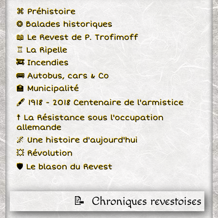
⌘ Préhistoire
❂ Balades historiques
📖 Le Revest de P. Trofimoff
♖ La Ripelle
🚒 Incendies
🚌 Autobus, cars & Co
🏫 Municipalité
🖋 1918 - 2018 Centenaire de l'armistice
☨ La Résistance sous l'occupation
allemande
🌌 Une histoire d'aujourd'hui
💥 Révolution
🛡 Le blason du Revest
📝  Chroniques revestoises