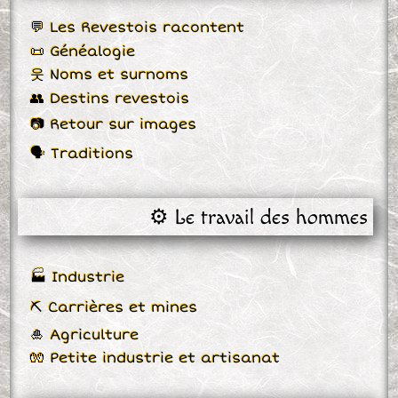
💬 Les Revestois racontent
📜 Généalogie
웃 Noms et surnoms
👥 Destins revestois
📷 Retour sur images
🗣 Traditions
⚙️ Le travail des hommes
🏭 Industrie
⛏ Carrières et mines
🎍 Agriculture
🧤 Petite industrie et artisanat