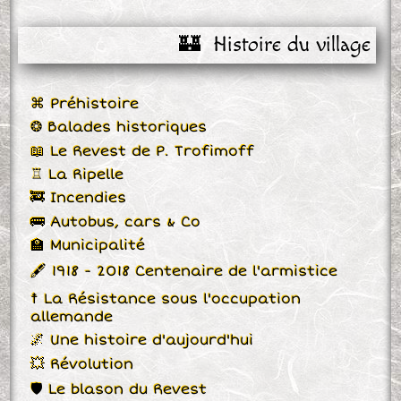
🏰  Histoire du village
⌘ Préhistoire
❂ Balades historiques
📖 Le Revest de P. Trofimoff
♖ La Ripelle
🚒 Incendies
🚌 Autobus, cars & Co
🏫 Municipalité
🖋 1918 - 2018 Centenaire de l'armistice
☨ La Résistance sous l'occupation
allemande
🌌 Une histoire d'aujourd'hui
💥 Révolution
🛡 Le blason du Revest