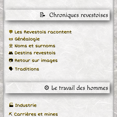
📝  Chroniques revestoises
💬 Les Revestois racontent
📜 Généalogie
웃 Noms et surnoms
👥 Destins revestois
📷 Retour sur images
🗣 Traditions
⚙️ Le travail des hommes
🏭 Industrie
⛏ Carrières et mines