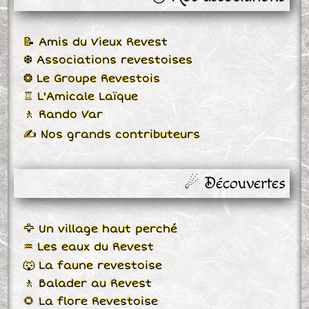
📝 Amis du Vieux Revest
❆ Associations revestoises
❂ Le Groupe Revestois
♖ L'Amicale Laïque
🚶 Rando Var
✍ Nos grands contributeurs
☄ Découvertes
🦅 Un village haut perché
♒ Les eaux du Revest
🐺 La faune revestoise
🚶 Balader au Revest
🌻 La flore Revestoise