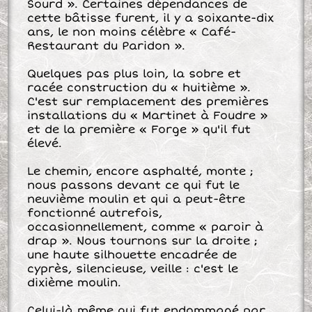
Sourd ». Certaines dépendances de
cette bâtisse furent, il y a soixante-dix
ans, le non moins célèbre « Café-
Restaurant du Paridon ».
Quelques pas plus loin, la sobre et
racée construction du « huitième ».
C'est sur remplacement des premières
installations du « Martinet à Foudre »
et de la première « Forge » qu'il fut
élevé.
Le chemin, encore asphalté, monte ;
nous passons devant ce qui fut le
neuvième moulin et qui a peut-être
fonctionné autrefois,
occasionnellement, comme « paroir à
drap ». Nous tournons sur la droite ;
une haute silhouette encadrée de
cyprès, silencieuse, veille : c'est le
dixième moulin.
Celui-là même qui fut endommagé par