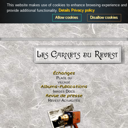
Powered by
AdHoc CMS
This website makes use of cookies to enhance browsing experience and
Connexion
Menu
provide additional functionality.
Details
Privacy policy
Allow cookies
Disallow cookies
Les Carnets du Revest
Échanges
Place du
village
Albums-Publications
Images Docs
Revue de presse
Revest Actualités