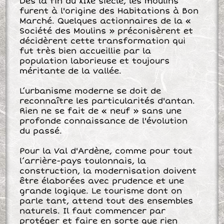
Dès la fin du XIXe siècle, les moulins
furent à l'origine des Habitations à Bon
Marché. Quelques actionnaires de la «
Société des Moulins » préconisèrent et
décidèrent cette transformation qui
fut très bien accueillie par la
population laborieuse et toujours
méritante de la vallée.
L’urbanisme moderne se doit de
reconnaître les particularités d'antan.
Rien ne se fait de « neuf » sans une
profonde connaissance de l'évolution
du passé.
Pour la Val d'Ardène, comme pour tout
l’arrière-pays toulonnais, la
construction, la modernisation doivent
être élaborées avec prudence et une
grande logique. Le tourisme dont on
parle tant, attend tout des ensembles
naturels. Il faut commencer par
protéger et faire en sorte que rien