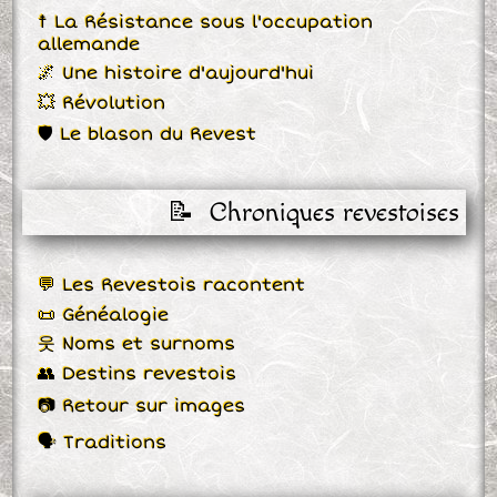
☨ La Résistance sous l'occupation
allemande
🌌 Une histoire d'aujourd'hui
💥 Révolution
🛡 Le blason du Revest
📝  Chroniques revestoises
💬 Les Revestois racontent
📜 Généalogie
웃 Noms et surnoms
👥 Destins revestois
📷 Retour sur images
🗣 Traditions