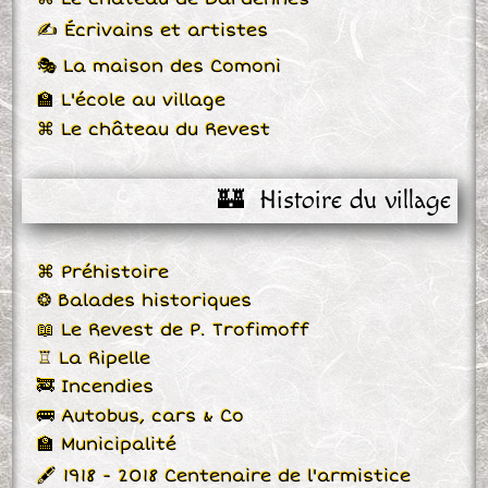
✍ Écrivains et artistes
🎭 La maison des Comoni
🏫 L'école au village
⌘ Le château du Revest
🏰  Histoire du village
⌘ Préhistoire
❂ Balades historiques
📖 Le Revest de P. Trofimoff
♖ La Ripelle
🚒 Incendies
🚌 Autobus, cars & Co
🏫 Municipalité
🖋 1918 - 2018 Centenaire de l'armistice