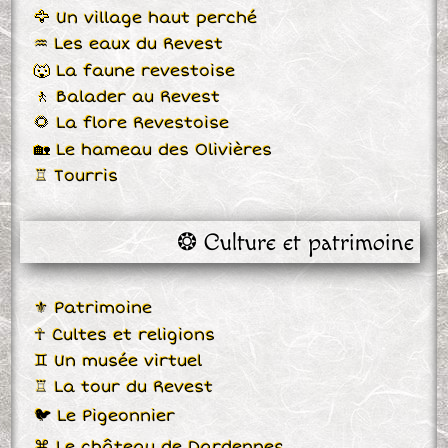
🦅 Un village haut perché
♒ Les eaux du Revest
🐺 La faune revestoise
🚶 Balader au Revest
🌻 La flore Revestoise
🏡 Le hameau des Olivières
♖ Tourris
❂ Culture et patrimoine
⚜ Patrimoine
☥ Cultes et religions
♊ Un musée virtuel
♖ La tour du Revest
🐦 Le Pigeonnier
⌘ Le château de Dardennes