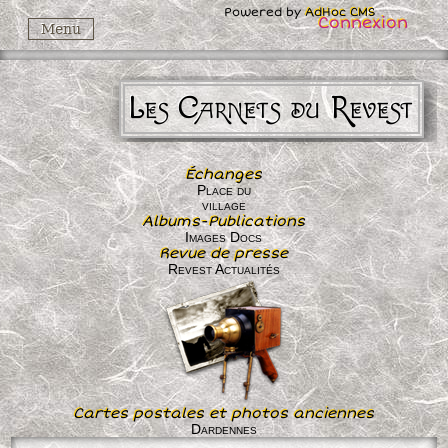
Powered by
AdHoc CMS
Connexion
Menu
Les Carnets du Revest
Échanges
Place du
village
Albums-Publications
Images Docs
Revue de presse
Revest Actualités
Cartes postales et photos anciennes
Dardennes