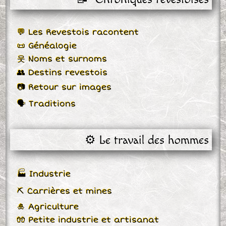
💬 Les Revestois racontent
📜 Généalogie
웃 Noms et surnoms
👥 Destins revestois
📷 Retour sur images
🗣 Traditions
⚙️ Le travail des hommes
🏭 Industrie
⛏ Carrières et mines
🎍 Agriculture
🧤 Petite industrie et artisanat