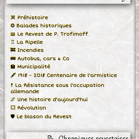
⌘ Préhistoire
❂ Balades historiques
📖 Le Revest de P. Trofimoff
♖ La Ripelle
🚒 Incendies
🚌 Autobus, cars & Co
🏫 Municipalité
🖋 1918 - 2018 Centenaire de l'armistice
☨ La Résistance sous l'occupation
allemande
🌌 Une histoire d'aujourd'hui
💥 Révolution
🛡 Le blason du Revest
📝  Chroniques revestoises