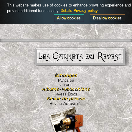
Powered by
AdHoc CMS
This website makes use of cookies to enhance browsing experience and
Connexion
Menu
provide additional functionality.
Details
Privacy policy
Allow cookies
Disallow cookies
Les Carnets du Revest
Échanges
Place du
village
Albums-Publications
Images Docs
Revue de presse
Revest Actualités