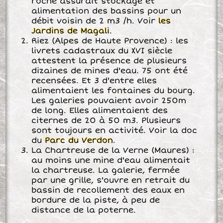
roche assurait stockage et
alimentation des bassins pour un
débit voisin de 2 m3 /h. Voir
les
Jardins de Magali
.
Riez (Alpes de Haute Provence) : les
livrets cadastraux du XVI siècle
attestent la présence de plusieurs
dizaines de mines d'eau. 75 ont été
recensées. Et 3 d'entre elles
alimentaient les fontaines du bourg.
Les galeries pouvaient avoir 250m
de long. Elles alimentaient des
citernes de 20 à 50 m3. Plusieurs
sont toujours en activité. Voir la doc
du
Parc du Verdon
.
La Chartreuse de la Verne (Maures) :
au moins une mine d'eau alimentait
la chartreuse. La galerie, fermée
par une grille, s'ouvre en retrait du
bassin de recollement des eaux en
bordure de la piste, à peu de
distance de la poterne.