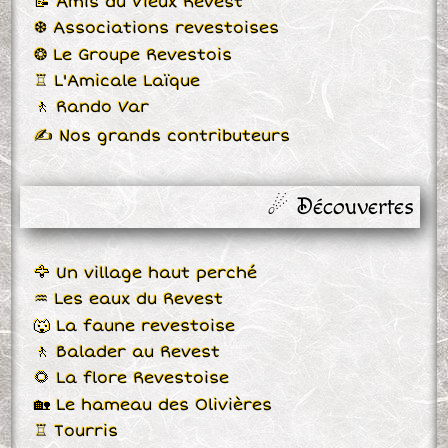
📝 Amis du Vieux Revest
❆ Associations revestoises
❂ Le Groupe Revestois
♖ L'Amicale Laïque
🚶 Rando Var
✍ Nos grands contributeurs
☄ Découvertes
🦅 Un village haut perché
♒ Les eaux du Revest
🐺 La faune revestoise
🚶 Balader au Revest
🌻 La flore Revestoise
🏡 Le hameau des Olivières
♖ Tourris