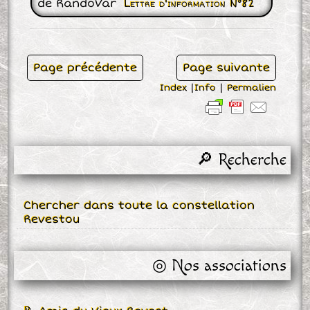
de RandoVar
Lettre d'information N°82
Page précédente
Page suivante
Index
|
Info
|
Permalien
🔎 Recherche
Chercher dans toute la constellation
Revestou
◎ Nos associations